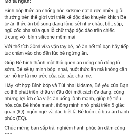
Mô tả ngắn:
Bình bóp thức ăn chống hóc kidsme đạt được nhiều giải
thưởng trên thế giới với thiết kế độc đáo khuyến khích Bé
tự ăn thức ăn bổ sung dạng lỏng sệt như cháo, bột, súp,
ngũ cốc pha sữa qua lỗ chữ thập độc đáo trên chiếc
ti cùng với bình silicone mềm mại.
Với thể tích 30ml vừa vặn tay bé, bé ăn hết thì bạn hãy tiếp
tục châm vào cho đến lúc bé ngừng ăn.
Giúp Bé hình thành một thói quen ăn uống chủ động từ
sớm. Bé sẽ tự mình bóp, nhai, nuốt thức ăn mà không cần
sự hỗ trợ là mơ ước của các bậc cha mẹ.
Hãy kết hợp Bình bóp và Túi nhai kidsme, Bé yêu của Bạn
có thể phát triển khẩu vị đầu đời một cách đa dạng, cùng
những lợi ích của việc ăn uống lành mạnh, giúp hệ tiêu
hóa của Bé khỏe mạnh, thông minh nhờ phát triển 5 giác
quan (IQ), ngôn ngữ và đặc biệt là Bé luôn có bữa ăn hạnh
phúc (EQ).
Chúc mừng bạn sắp trải nghiệm hạnh phúc ăn dặm cùng