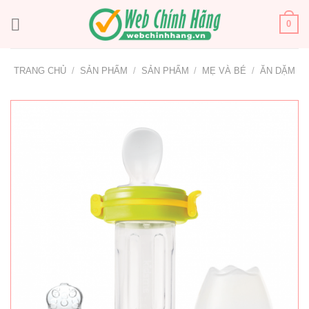
Bỏ
qua
0
nội
dung
TRANG CHỦ
/
SẢN PHẨM
/
SẢN PHẨM
/
MẸ VÀ BÉ
/
ĂN DẶM