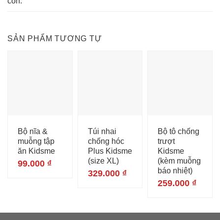
con.
SẢN PHẨM TƯƠNG TỰ
Bộ nĩa &
Túi nhai
Bộ tô chống
muỗng tập
chống hóc
trượt
ăn Kidsme
Plus Kidsme
Kidsme
(size XL)
(kèm muỗng
99.000
₫
báo nhiệt)
329.000
₫
259.000
₫