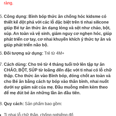
ràng.
Công dụng: Bình bóp thức ăn chống hóc kidsme có
thiết kế đột phá với các lỗ đặc biệt trên ti nhai silicone
giúp Bé tự ăn thức ăn dạng lỏng và sệt như cháo, bột,
súp. An toàn và vệ sinh, giảm nguy cơ nghẹn hóc, giúp
phát triển cơ tay, cơ nhai khuyến khích ý thức tự ăn và
giúp phát triển não bộ.
Đối tượng sử dụng:
Trẻ từ 4M+
Cách dùng:
Cho trẻ từ 4 tháng tuổi trở lên tập tự ăn
CHÁO, BỘT, SÚP từ loãng đến đặc với ti nhai có lỗ chữ
thập. Cho thức ăn vào Bình bóp, đóng chốt an toàn và
cho Bé ăn bằng cách tự bóp vào thân bình
, nhai nuốt
dưới sự giám sát của mẹ. Đầu muỗng mềm kèm theo
để mẹ đút bé ăn những lần ăn đầu tiên.
Quy cách:
Sản phẩm bao gồm:
Ti nhai lỗ chữ thập, chống nghiêng đổ