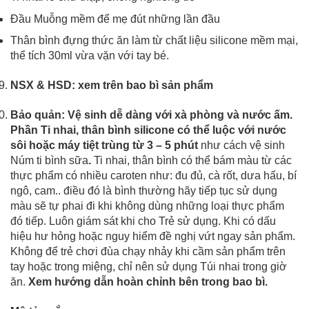
Đầu Muỗng mềm để mẹ đút những lần đầu
Thân bình đựng thức ăn làm từ chất liệu silicone mềm mại,
thể tích 30ml vừa vặn với tay bé.
NSX & HSD:
xem trên bao bì sản phẩm
Bảo quản:
Vệ sinh dễ dàng với xà phòng và nước ấm.
Phần Ti nhai, thân bình silicone có thể luộc với nước
sôi hoặc máy tiệt trùng từ 3 – 5 phút
như cách vệ sinh
Núm ti bình sữa
.
Ti nhai, thân bình có thể bám màu từ các
thực phẩm có nhiều caroten như: đu đủ, cà rốt, dưa hấu, bí
ngô, cam.. điều đó là bình thường hãy tiếp tục sử dụng
màu sẽ tự phai đi khi không dùng những loại thực phẩm
đó tiếp.
Luôn giám sát khi cho Trẻ sử dụng. Khi có dấu
hiệu hư hỏng hoặc nguy hiểm đề nghị vứt ngay sản phẩm.
Không để trẻ chơi đùa chạy nhảy khi cầm sản phẩm trên
tay hoặc trong miệng, chỉ nên sử dụng Túi nhai trong giờ
ăn.
Xem hướng dẫn hoàn chỉnh bên trong bao bì.