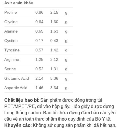
Axit amin khác
Proline
0.86
2.15
g
Glycine
0.64
1.60
g
Alanine
0.65
1.63
g
Cystine
0.17
0.43
g
Tyrosine
0.57
1.42
g
Arginine
1.25
3.12
g
Serine
0.52
1.31
g
Glutamic Acid
2.14
5.36
g
Aspartic Acid
1.46
3.64
g
Chất liệu bao bì
: Sản phẩm được đóng trong túi
PET/MPET/PE, để vào hộp giấy. Hộp giấy được đựng
trong thùng carton. Bao bì chứa đựng đảm bảo các yêu
cầu về an toàn thực phẩm theo quy định của Bộ Y tế.
Khuyến cáo
: Không sử dụng sản phẩm khi đã hết hạn,