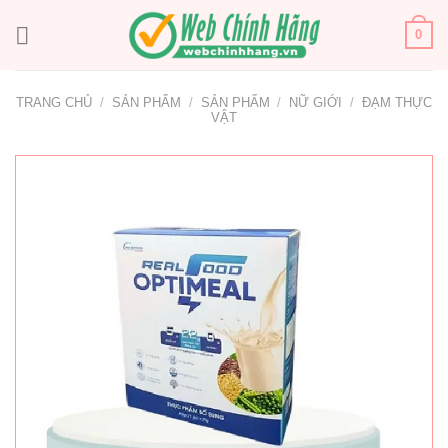
Bỏ
qua
0
nội
dung
TRANG CHỦ
/
SẢN PHẨM
/
SẢN PHẨM
/
NỮ GIỚI
/
ĐẠM THỰC
VẬT