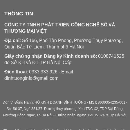
THÔNG TIN
CÔNG TY TNHH PHÁT TRIỂN CÔNG NGHỆ SỐ VÀ
THƯƠNG MẠI VIỆT
Địa chỉ:
Số 166, Phố Tân Phong, Phường Thụy Phương,
Quận Bắc Từ Liêm, Thành phố Hà Nội
Giấy chứng nhận Đăng ký Kinh doanh số
: 0108741525
do Sở KH và ĐT TP Hà Nội Cấp
Điện thoại
: 0333 333 926 - Email:
dinhtuonginfo@gmail.com
Đơn Vị Đồng Hành: HỘ KINH DOANH ĐÌNH TƯỞNG - MST: 8630354235-001 -
Đc: Sô 37, Ngõ 351/87, Đường thụy phương, Khu TĐC X2, TDP Đại Đồng,
Phường Đông Ngạc, Tp Hà Nội - C
hứng nhận ngày: 05/10/2024 tại Tp Hà Nội.