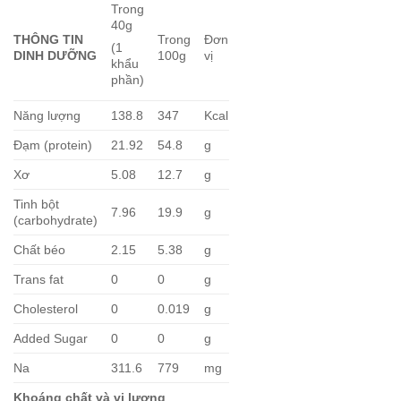
Trong
40g
THÔNG TIN
Trong
Đơn
(1
DINH DƯỠNG
100g
vị
khẩu
phần)
Năng lượng
138.8
347
Kcal
Đạm (protein)
21.92
54.8
g
Xơ
5.08
12.7
g
Tinh bột
7.96
19.9
g
(carbohydrate)
Chất béo
2.15
5.38
g
Trans fat
0
0
g
Cholesterol
0
0.019
g
Added Sugar
0
0
g
Na
311.6
779
mg
Khoáng chất và vi lượng