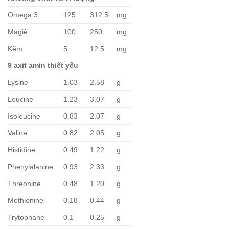
Omega 3
125
312.5
mg
Magiê
100
250
mg
Kẽm
5
12.5
mg
9 axit amin thiết yếu
Lysine
1.03
2.58
g
Leucine
1.23
3.07
g
Isoleucine
0.83
2.07
g
Valine
0.82
2.05
g
Histidine
0.49
1.22
g
Phenylalanine
0.93
2.33
g
Threonine
0.48
1.20
g
Methionine
0.18
0.44
g
Trytophane
0.1
0.25
g