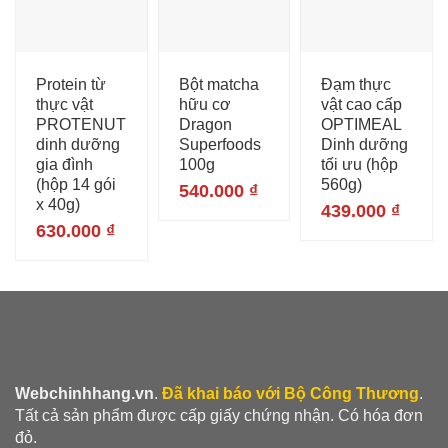
Protein từ
Bột matcha
Đạm thực
thực vật
hữu cơ
vật cao cấp
PROTENUT
Dragon
OPTIMEAL
dinh dưỡng
Superfoods
Dinh dưỡng
gia đình
100g
tối ưu (hộp
(hộp 14 gói
560g)
540.000
₫
x 40g)
439.000
₫
630.000
₫
Webchinhhang.vn
.
Đã khai báo với Bộ Công Thương
.
Tất cả sản phẩm được cấp giấy chứng nhận. Có hóa đơn
đỏ.