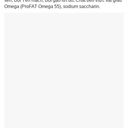
sen, Bột Yến mạch, Bột gạo lứt đỏ, Chất béo thực vật giàu
Omega (ProFAT Omega 55), sodium saccharin.