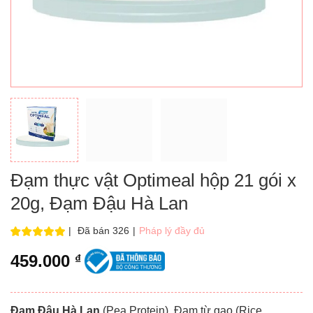
Đạm thực vật Optimeal hộp 21 gói x
20g, Đạm Đậu Hà Lan
|
Đã bán 326
|
Pháp lý đầy đủ
459.000
₫
Đạm Đậu Hà Lan
(Pea Protein), Đạm từ gạo (Rice