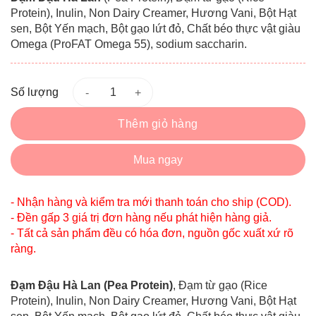
Protein), Inulin, Non Dairy Creamer, Hương Vani, Bột Hạt
sen, Bột Yến mạch, Bột gạo lứt đỏ, Chất béo thực vật giàu
Omega (ProFAT Omega 55), sodium saccharin.
Số lượng
Thêm giỏ hàng
Mua ngay
- Nhận hàng và kiểm tra mới thanh toán cho ship (COD).
- Đền gấp 3 giá trị đơn hàng nếu phát hiện hàng giả.
- Tất cả sản phẩm đều có hóa đơn, nguồn gốc xuất xứ rõ
ràng.
Đạm Đậu Hà Lan (Pea Protein)
, Đạm từ gạo (Rice
Protein), Inulin, Non Dairy Creamer, Hương Vani, Bột Hạt