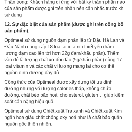
Thận trọng: Khách hàng dị ứng với bất kỳ thành phần nào
của sản phẩm được ghi trên nhãn nên cân nhắc trước khi
sử dụng
12. Sự đặc biệt của sản phẩm (được ghi trên công bố
sản phẩm):
Optimeal sử dụng nguồn đạm phân lập từ Đậu Hà Lan và
Đậu Nành cung cấp 18 loại acid amin thiết yếu (hàm
lượng đạm cao lên tới hơn 22g đạm/khẩu phần). Thêm
vào đó là lượng chất xơ dồi dào (5g/khẩu phần) cùng 17
loại vitamin và các chất vi lượng mang lại cho cơ thể
nguồn dinh dưỡng đầy đủ.
Công thức của Optimeal được xây dựng tối ưu dinh
dưỡng nhưng với lượng calories thấp, không chứa
đường, chất béo bão hoà, cholesterol, gluten… giúp kiểm
soát cân nặng hiệu quả.
Optimeal sử dụng Chiết xuất Trà xanh và Chiết xuất Kim
ngân hoa giàu chất chống oxy hoá như là chất bảo quản
nguồn gốc thiên nhiên.