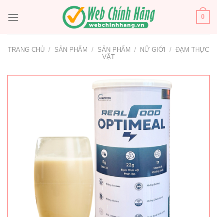
Bỏ
qua
0
nội
dung
TRANG CHỦ
/
SẢN PHẨM
/
SẢN PHẨM
/
NỮ GIỚI
/
ĐẠM THỰC
VẬT