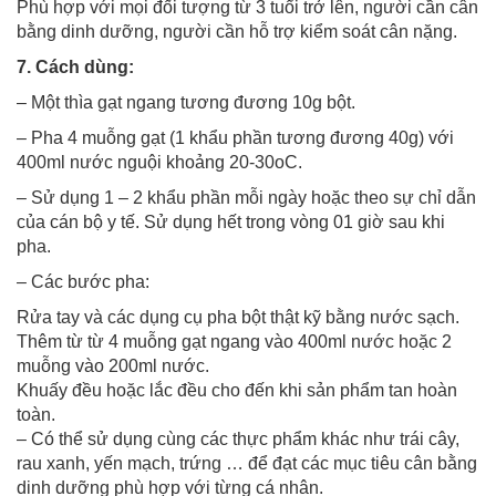
Phù hợp với mọi đối tượng từ 3 tuổi trở lên, người cần cân
bằng dinh dưỡng, người cần hỗ trợ kiểm soát cân nặng.
7. Cách dùng:
– Một thìa gạt ngang tương đương 10g bột.
– Pha 4 muỗng gạt (1 khẩu phần tương đương 40g) với
400ml nước nguội khoảng 20-30oC.
– Sử dụng 1 – 2 khẩu phần mỗi ngày hoặc theo sự chỉ dẫn
của cán bộ y tế. Sử dụng hết trong vòng 01 giờ sau khi
pha.
– Các bước pha:
Rửa tay và các dụng cụ pha bột thật kỹ bằng nước sạch.
Thêm từ từ 4 muỗng gạt ngang vào 400ml nước hoặc 2
muỗng vào 200ml nước.
Khuấy đều hoặc lắc đều cho đến khi sản phẩm tan hoàn
toàn.
– Có thể sử dụng cùng các thực phẩm khác như trái cây,
rau xanh, yến mạch, trứng … để đạt các mục tiêu cân bằng
dinh dưỡng phù hợp với từng cá nhân.