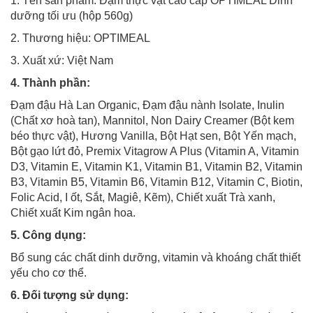
1. Tên sản phẩm: Đạm thực vật cao cấp OPTIMEAL Dinh
dưỡng tối ưu (hộp 560g)
2. Thương hiệu: OPTIMEAL
3. Xuất xứ: Việt Nam
4. Thành phần:
Đạm đậu Hà Lan Organic, Đạm đậu nành Isolate, Inulin
(Chất xơ hoà tan), Mannitol, Non Dairy Creamer (Bột kem
béo thực vật), Hương Vanilla, Bột Hạt sen, Bột Yến mạch,
Bột gạo lứt đỏ, Premix Vitagrow A Plus (Vitamin A, Vitamin
D3, Vitamin E, Vitamin K1, Vitamin B1, Vitamin B2, Vitamin
B3, Vitamin B5, Vitamin B6, Vitamin B12, Vitamin C, Biotin,
Folic Acid, I ốt, Sắt, Magiê, Kẽm), Chiết xuất Trà xanh,
Chiết xuất Kim ngân hoa.
5. Công dụng:
Bổ sung các chất dinh dưỡng, vitamin và khoáng chất thiết
yếu cho cơ thể.
6. Đối tượng sử dụng: