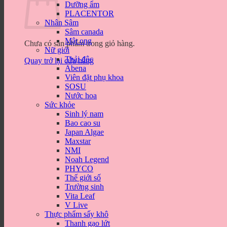
Dưỡng ẩm
PLACENTOR
Nhân Sâm
Sâm canada
Mật ong
Chưa có sản phẩm trong giỏ hàng.
Nữ giới
Thải độc
Quay trở lại cửa hàng
Abena
Viên đặt phụ khoa
SOSU
Nước hoa
Sức khỏe
Sinh lý nam
Bao cao su
Japan Algae
Maxstar
NMI
Noah Legend
PHYCO
Thế giới số
Trường sinh
Vita Leaf
V Live
Thực phẩm sấy khô
Thanh gạo lứt