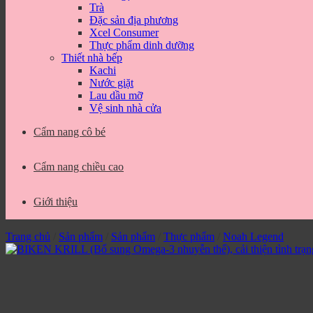
Trà
Đặc sản địa phương
Xcel Consumer
Thực phẩm dinh dưỡng
Thiết nhà bếp
Kachi
Nước giặt
Lau dầu mỡ
Vệ sinh nhà cửa
Cẩm nang cô bé
Cẩm nang chiều cao
Giới thiệu
Trang chủ
/
Sản phẩm
/
Sản phẩm
/
Thực phẩm
/
Noah Legend