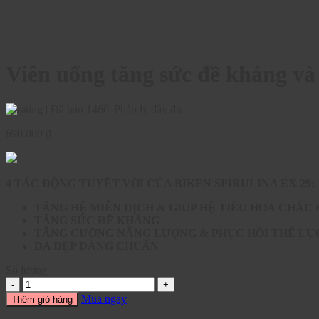
Viên uống tăng sức đề kháng v
|
Đã bán 1460
|
Pháp lý đầy đủ
690.000
₫
4 TÁC ĐỘNG TUYỆT VỜI CỦA BIKEN SPIRULINA EX 29:
TĂNG HỆ MIỄN DỊCH & GIÚP HỆ TIÊU HOÁ CHẮC
TĂNG SỨC ĐỀ KHÁNG
TĂNG CƯỜNG NĂNG LƯỢNG & PHỤC HỒI THỂ L
DA ĐẸP DÁNG CHUẨN
Số lượng
Mua ngay
Thêm giỏ hàng