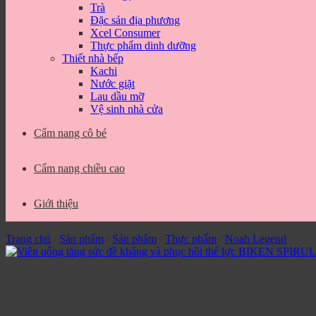
Trà
Đặc sản địa phương
Xcel Consumer
Thực phẩm dinh dưỡng
Thiết nhà bếp
Kachi
Nước giặt
Lau dầu mỡ
Vệ sinh nhà cửa
Cẩm nang cô bé
Cẩm nang chiều cao
Giới thiệu
Trang chủ
/
Sản phẩm
/
Sản phẩm
/
Thực phẩm
/
Noah Legend