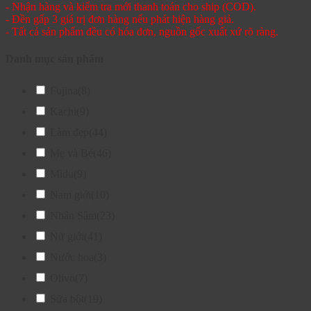
- Nhận hàng và kiểm tra mới thanh toán cho ship (COD).
- Đền gấp 3 giá trị đơn hàng nếu phát hiện hàng giả.
- Tất cả sản phẩm đều có hóa đơn, nguồn gốc xuất xứ rõ ràng.
Danh mục sản phẩm
Fujina
(8)
Kachi
(9)
Làm đẹp
(44)
Mẹ và Bé
(46)
Midu
(9)
Nam giới
(10)
Nhân Sâm
(23)
Nữ giới
(41)
Nước hoa
(3)
Olivo
(7)
Sữa bột
(19)