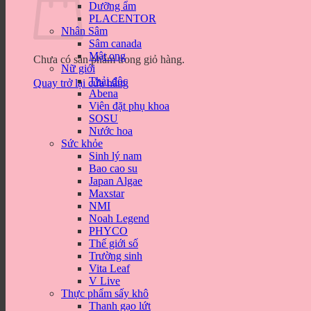
Dưỡng ẩm
PLACENTOR
Nhân Sâm
Sâm canada
Mật ong
Chưa có sản phẩm trong giỏ hàng.
Nữ giới
Thải độc
Quay trở lại cửa hàng
Abena
Viên đặt phụ khoa
SOSU
Nước hoa
Sức khỏe
Sinh lý nam
Bao cao su
Japan Algae
Maxstar
NMI
Noah Legend
PHYCO
Thế giới số
Trường sinh
Vita Leaf
V Live
Thực phẩm sấy khô
Thanh gạo lứt