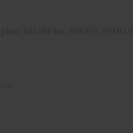
à phục hồi thể lực BIKEN SPIR
 KHỎE
ỰC