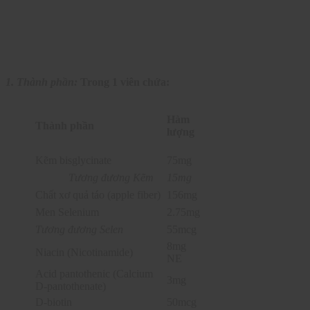
1. Thành phần:
Trong 1 viên chứa:
Hàm
Thành phần
lượng
Kẽm bisglycinate
75mg
Tương đương Kẽm
15mg
Chất xơ quả táo (apple fiber)
156mg
Men Selenium
2.75mg
Tương đương Selen
55mcg
8mg
Niacin (Nicotinamide)
NE
Acid pantothenic (Calcium
3mg
D-pantothenate)
D-biotin
50mcg