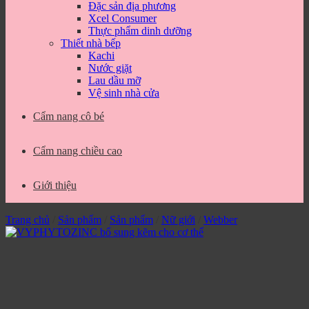
Đặc sản địa phương
Xcel Consumer
Thực phẩm dinh dưỡng
Thiết nhà bếp
Kachi
Nước giặt
Lau dầu mỡ
Vệ sinh nhà cửa
Cẩm nang cô bé
Cẩm nang chiều cao
Giới thiệu
Trang chủ
/
Sản phẩm
/
Sản phẩm
/
Nữ giới
/
Webber