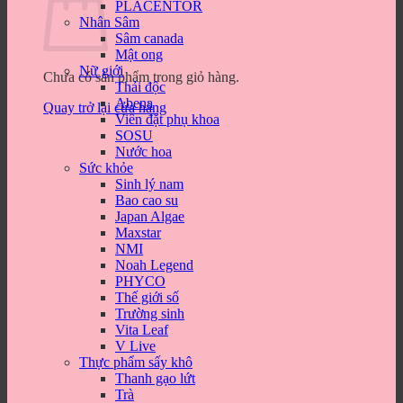
PLACENTOR
Nhân Sâm
Sâm canada
Mật ong
Nữ giới
Chưa có sản phẩm trong giỏ hàng.
Thải độc
Abena
Quay trở lại cửa hàng
Viên đặt phụ khoa
SOSU
Nước hoa
Sức khỏe
Sinh lý nam
Bao cao su
Japan Algae
Maxstar
NMI
Noah Legend
PHYCO
Thế giới số
Trường sinh
Vita Leaf
V Live
Thực phẩm sấy khô
Thanh gạo lứt
Trà