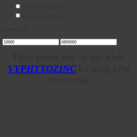
Vệ sinh nhà cửa
(28)
Đặc sản địa phương
(3)
Khoảng giá
Thực phẩm bảo vệ sức khỏe
VYPHYTOZINC
bổ sung kẽm
cho cơ thể