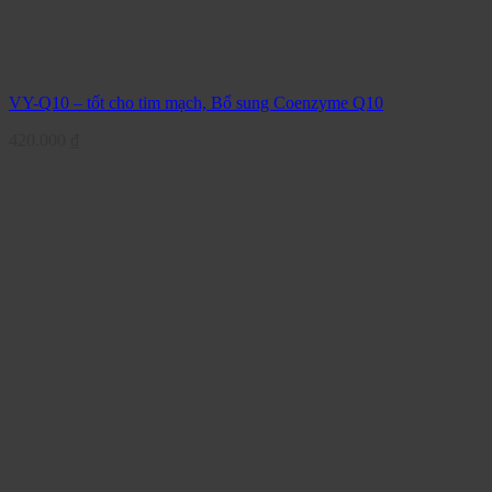
VY-Q10 – tốt cho tim mạch, Bổ sung Coenzyme Q10
420.000
₫