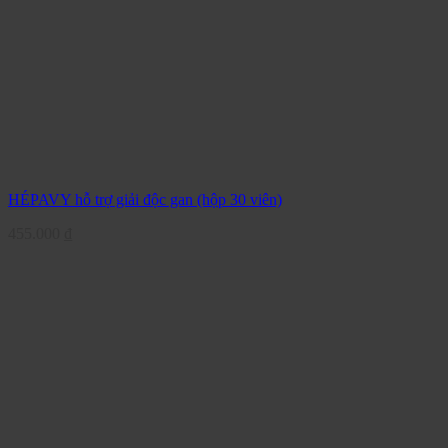
HÉPAVY hỗ trợ giải độc gan (hộp 30 viên)
455.000
₫