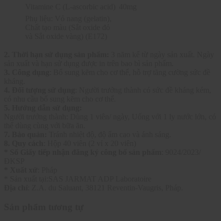
Vitamine C (L-ascorbic acid)
40mg
Phụ liệu: Vỏ nang (gelatin),
Chất tạo màu (Sắt oxide đỏ
và Sắt oxide vàng) (E172)
2. Thời hạn sử dụng sản phẩm:
3 năm kể từ ngày sản xuất. Ngày
sản xuất và hạn sử dụng được in trên bao bì sản phẩm.
3. Công dụng
: Bổ sung kẽm cho cơ thể, hỗ trợ tăng cường sức đề
kháng.
4. Đối tượng sử dụng
: Người trưởng thành có sức đề kháng kém,
có nhu cầu bổ sung kẽm cho cơ thể.
5. Hướng dẫn sử dụng:
Người trưởng thành: Dùng 1 viên/ ngày, Uống với 1 ly nước lớn, có
thể dùng cùng với bữa ăn.
7. Bảo quản:
Tránh nhiệt độ, độ ẩm cao và ánh sáng.
8. Quy cách
: Hộp 40 viên (2 vỉ x 20 viên)
* Số Giấy tiếp nhận đăng ký công bố sản phẩm
: 9024/2023/
ĐKSP
* Xuất xứ
: Pháp
* Sản xuất tại:SAS JARMAT ADP Laboratoire
Địa chỉ
: Z.A. du Saluant, 38121 Reventin-Vaugris, Pháp.
Sản phẩm tương tự