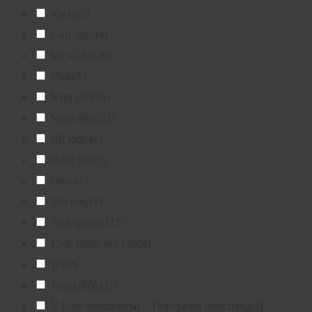
Kachi
(9)
Làm đẹp
(44)
Mẹ và Bé
(46)
Midu
(9)
Nam giới
(10)
Nhân Sâm
(23)
Nữ giới
(41)
Nước hoa
(3)
Olivo
(7)
Sữa bột
(19)
Thực phẩm
(117)
Thực phẩm sấy khô
(4)
Trà
(9)
Trang điểm
(11)
V Live-international – Thực phẩm chức năng
(4)