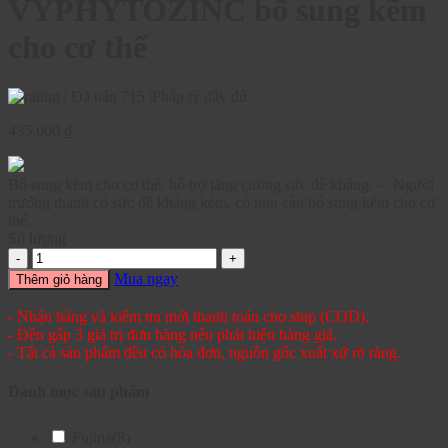
VYPHYTOZINC bổ sung kẽm
cho cơ thể
|
Đã bán 715
|
Pháp lý đầy đủ
435.000
₫
Bổ sung kẽm cho cơ thể, hỗ trợ tăng cường sức đề kháng. – Người
trưởng thành có sức đề kháng kém, có nhu cầu bổ sung kẽm cho cơ
thể.
Số lượng
Mua ngay
Thêm giỏ hàng
- Nhận hàng và kiểm tra mới thanh toán cho ship (COD).
- Đền gấp 3 giá trị đơn hàng nếu phát hiện hàng giả.
- Tất cả sản phẩm đều có hóa đơn, nguồn gốc xuất xứ rõ ràng.
Danh mục sản phẩm
Fujina
(8)