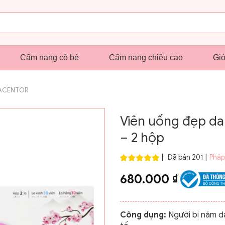
Cẩm nang cô bé
Cẩm nang chiều cao
Giớ
ACENTOR
Viên uống đẹp da
– 2 hộp
|
Đã bán 201
|
Pháp
680.000
₫
Công dụng:
Người bị nám da