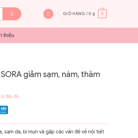
GIỎ HÀNG /
0
₫
0
i thiệu
 SORA giảm sạm, nám, thâm
 lý đầy đủ
, sạm da, bị mụn và gặp các vấn đề về nội tiết