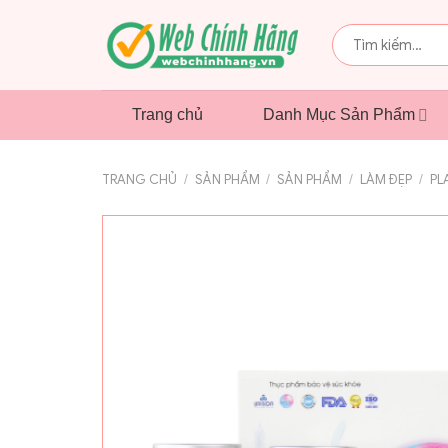
Bỏ
qua
Tìm
kiếm:
nội
dung
Trang chủ
Danh Mục Sản Phẩm
TRANG CHỦ
/
SẢN PHẨM
/
SẢN PHẨM
/
LÀM ĐẸP
/
PL