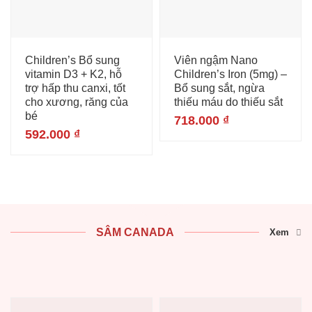
Children’s Bổ sung
Viên ngậm Nano
vitamin D3 + K2, hỗ
Children’s Iron (5mg) –
trợ hấp thu canxi, tốt
Bổ sung sắt, ngừa
cho xương, răng của
thiếu máu do thiếu sắt
bé
718.000
₫
592.000
₫
SÂM CANADA
Xem