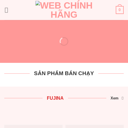
Bỏ
qua
0
nội
dung
SẢN PHẨM BÁN CHẠY
FUJINA
Xem