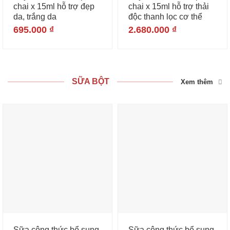
chai x 15ml hỗ trợ đẹp
chai x 15ml hỗ trợ thải
da, trắng da
độc thanh lọc cơ thể
695.000
₫
2.680.000
₫
SỮA BỘT
Xem thêm
Sữa công thức bổ sung
Sữa công thức bổ sung