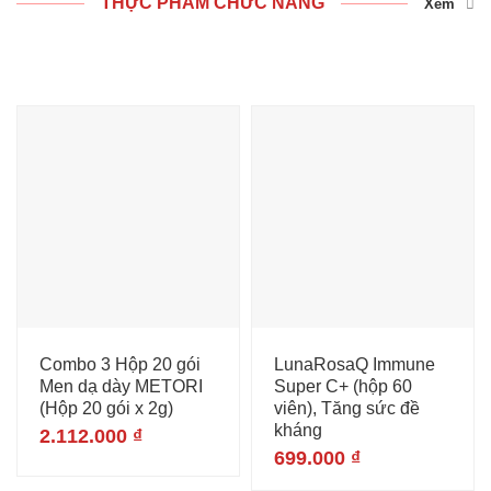
THỰC PHẨM CHỨC NĂNG
Xem
Combo 3 Hộp 20 gói
LunaRosaQ Immune
Men dạ dày METORI
Super C+ (hộp 60
(Hộp 20 gói x 2g)
viên), Tăng sức đề
kháng
2.112.000
₫
699.000
₫