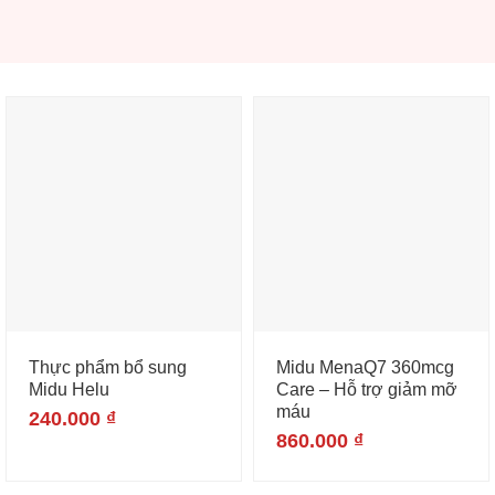
Thực phẩm bổ sung
Midu MenaQ7 360mcg
Midu Helu
Care – Hỗ trợ giảm mỡ
máu
240.000
₫
860.000
₫