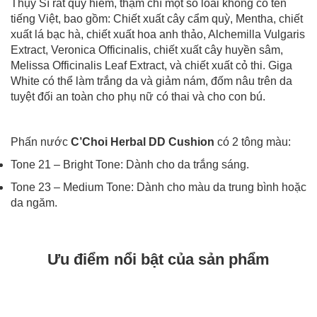
Thụy Sĩ rất quý hiếm, thậm chí một số loài không có tên
tiếng Việt, bao gồm: Chiết xuất cây cẩm quỳ, Mentha, chiết
xuất lá bạc hà, chiết xuất hoa anh thảo, Alchemilla Vulgaris
Extract, Veronica Officinalis, chiết xuất cây huyền sâm,
Melissa Officinalis Leaf Extract, và chiết xuất cỏ thi. Giga
White có thể làm trắng da và giảm nám, đốm nâu trên da
tuyệt đối an toàn cho phụ nữ có thai và cho con bú.
Phấn nước
C’Choi Herbal DD Cushion
có 2 tông màu:
Tone 21 – Bright Tone: Dành cho da trắng sáng.
Tone 23 – Medium Tone: Dành cho màu da trung bình hoặc
da ngăm.
Ưu điểm nổi bật của sản phẩm