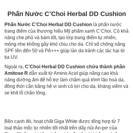
Phấn Nước C’Choi Herbal DD Cushion
Phấn Nước C’Choi Herbal DD Cushion
là phấn nước
trang điểm của thương hiệu Mỹ phẩm xanh C’Choi. Có khả
năng che phủ và bám tốt, tạo lớp trang điểm tự nhiên,
mỏng nhẹ không gây khó chịu cho da. Chỉ số chống nắng
SPF lên đến 50 và PA+++ giúp làn da tránh các tác hại từ
tia UV.
Ngoài ra,
C’Choi Herbal DD Cushion chứa thành phần
Amitose R
dẫn xuất từ Amino Acid giúp nâng cao khả
năng dưỡng ẩm để hỗ trợ làm chậm quá trình lão hoá da,
đồng thời cân bằng hệ vi sinh có lợi cho da, kháng viêm và
se khít lỗ chân lông.
Bên cạnh đó, hoạt chất Giga White được tổng hợp từ 7
loại thảo mộc tự nhiên tốt nhất trên dãy núi An-pơ của