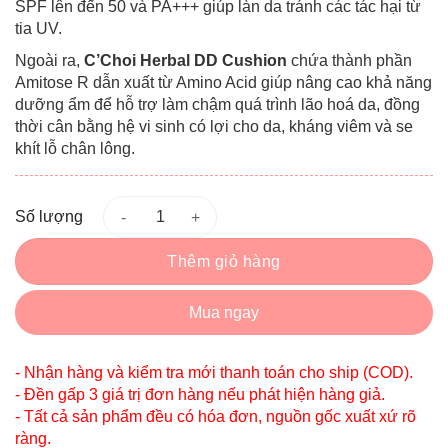
SPF lên đến 50 và PA+++ giúp làn da tránh các tác hại từ
tia UV.
Ngoài ra,
C’Choi
Herbal DD Cushion
chứa thành phần
Amitose R dẫn xuất từ Amino Acid giúp nâng cao khả năng
dưỡng ẩm để hỗ trợ làm chậm quá trình lão hoá da, đồng
thời cân bằng hệ vi sinh có lợi cho da, kháng viêm và se
khít lỗ chân lông.
Số lượng
Thêm giỏ hàng
Mua ngay
- Nhận hàng và kiểm tra mới thanh toán cho ship (COD).
- Đền gấp 3 giá trị đơn hàng nếu phát hiện hàng giả.
- Tất cả sản phẩm đều có hóa đơn, nguồn gốc xuất xứ rõ
ràng.