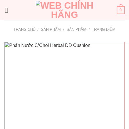
Bỏ
qua
0
nội
dung
TRANG CHỦ
/
SẢN PHẨM
/
SẢN PHẨM
/
TRANG ĐIỂM