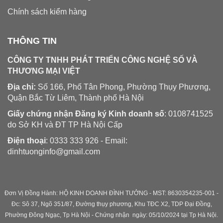
Chính sách kiểm hàng
THÔNG TIN
CÔNG TY TNHH PHÁT TRIỂN CÔNG NGHỆ SỐ VÀ
THƯƠNG MẠI VIỆT
Địa chỉ:
Số 166, Phố Tân Phong, Phường Thụy Phương,
Quận Bắc Từ Liêm, Thành phố Hà Nội
Giấy chứng nhận Đăng ký Kinh doanh số
: 0108741525
do Sở KH và ĐT TP Hà Nội Cấp
Điện thoại
: 0333 333 926 - Email:
dinhtuonginfo@gmail.com
Đơn Vị Đồng Hành: HỘ KINH DOANH ĐÌNH TƯỞNG - MST: 8630354235-001 -
Đc: Sô 37, Ngõ 351/87, Đường thụy phương, Khu TĐC X2, TDP Đại Đồng,
Phường Đông Ngạc, Tp Hà Nội - C
hứng nhận ngày: 05/10/2024 tại Tp Hà Nội.