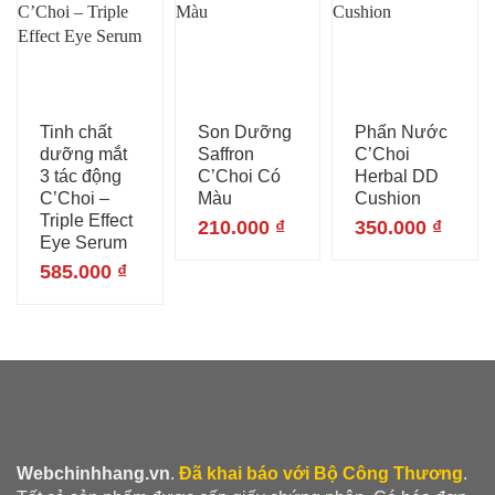
Tinh chất
Son Dưỡng
Phấn Nước
dưỡng mắt
Saffron
C’Choi
3 tác động
C’Choi Có
Herbal DD
C’Choi –
Màu
Cushion
Triple Effect
210.000
₫
350.000
₫
Eye Serum
585.000
₫
Webchinhhang.vn
.
Đã khai báo với Bộ Công Thương
.