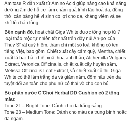
Amitose R dẫn xuất từ Amino Acid giúp nâng cao khả năng
dưỡng ẩm để hỗ trợ làm chậm quá trình lão hoá da, đồng
thời cân bằng hệ vi sinh có lợi cho da, kháng viêm và se
khít lỗ chân lông.
Bên cạnh đó
, hoạt chất Giga White được tổng hợp từ 7
loại thảo mộc tự nhiên tốt nhất trên dãy núi An-pơ của
Thụy Sĩ rất quý hiếm, thậm chí một số loài không có tên
tiếng Việt, bao gồm: Chiết xuất cây cẩm quỳ, Mentha, chiết
xuất lá bạc hà, chiết xuất hoa anh thảo, Alchemilla Vulgaris
Extract, Veronica Officinalis, chiết xuất cây huyền sâm,
Melissa Officinalis Leaf Extract, và chiết xuất cỏ thi. Giga
White có thể làm trắng da và giảm nám, đốm nâu trên da
tuyệt đối an toàn cho phụ nữ có thai và cho con bú.
Bộ phấn nước C’Choi Herbal DD Cushion có 2 tông
màu:
Tone 21 – Bright Tone: Dành cho da trắng sáng.
Tone 23 – Medium Tone: Dành cho màu da trung bình hoặc
da ngăm.