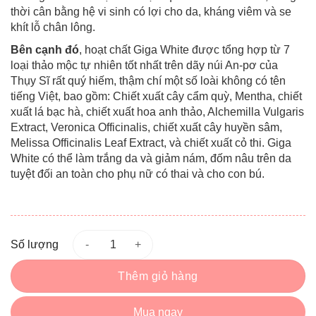
thời cân bằng hệ vi sinh có lợi cho da, kháng viêm và se
khít lỗ chân lông.
Bên cạnh đó
, hoạt chất Giga White được tổng hợp từ 7
loại thảo mộc tự nhiên tốt nhất trên dãy núi An-pơ của
Thụy Sĩ rất quý hiếm, thậm chí một số loài không có tên
tiếng Việt, bao gồm: Chiết xuất cây cẩm quỳ, Mentha, chiết
xuất lá bạc hà, chiết xuất hoa anh thảo, Alchemilla Vulgaris
Extract, Veronica Officinalis, chiết xuất cây huyền sâm,
Melissa Officinalis Leaf Extract, và chiết xuất cỏ thi. Giga
White có thể làm trắng da và giảm nám, đốm nâu trên da
tuyệt đối an toàn cho phụ nữ có thai và cho con bú.
Số lượng
Thêm giỏ hàng
Mua ngay