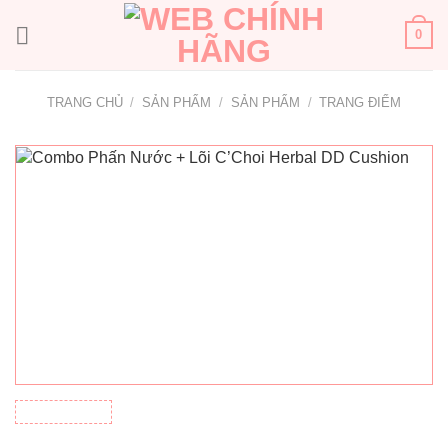
Bỏ
qua
0
nội
dung
TRANG CHỦ
/
SẢN PHẨM
/
SẢN PHẨM
/
TRANG ĐIỂM