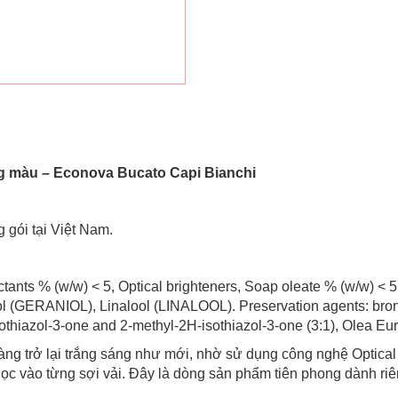
g màu – Econova Bucato Capi Bianchi
g gói tại Việt Nam.
tants % (w/w) < 5, Optical brighteners, Soap oleate % (w/w) < 
 (GERANIOL), Linalool (LINALOOL). Preservation agents: 
hiazol-3-one and 2-methyl-2H-isothiazol-3-one (3:1), Olea Europ
àng trở lại trắng sáng như mới, nhờ sử dụng công nghệ Optical
g học vào từng sợi vải. Đây là dòng sản phẩm tiên phong dành ri