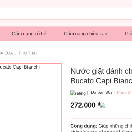
Cẩm nang cô bé
Cẩm nang chiều cao
Giớ
HÀ CỬA
/
PHÚ THÁI
Nước giặt dành c
Bucato Capi Bianc
|
Đã bán 987
|
Pháp lý
272.000
₫
Công dụng:
Giúp những chiế