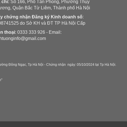
 chỉ:
Số 166, Phố Tân Phong, Phường Thụy
ương, Quận Bắc Từ Liêm, Thành phố Hà Nội
ấy chứng nhận Đăng ký Kinh doanh số
:
08741525 do Sở KH và ĐT TP Hà Nội Cấp
n thoại
: 0333 333 926 - Email:
nhtuonginfo@gmail.com
ờng Đông Ngạc, Tp Hà Nội - C
hứng nhận ngày: 05/10/2024 tại Tp Hà Nội.
h"