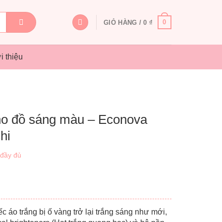
0
GIỎ HÀNG /
0
₫
i thiệu
ho đồ sáng màu – Econova
hi
 đầy đủ
c áo trắng bị ố vàng trở lại trắng sáng như mới,