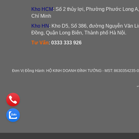
Kho HCM
: Số 2 thủy lợi, Phường Phước Long A
Chí Minh
Kho HN
: Kho D5, Số 386, đường Nguyễn Văn L
Đồng, Quận Long Biên, Thành phố Hà Nội.
Tư Vấn
:
0333 333 926
Đơn Vị Đồng Hành: HỘ KINH DOANH ĐÌNH TƯỞNG - MST: 8630354235-0
"