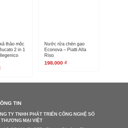
xả thảo mộc
Nước rửa chén gạo
Nước gi
ucato 2 in 1
Econova – Piatti Alla
Econova-
llegenico
Riso
White Ip
1.65 kg
198.000
₫
₫
203.00
ÔNG TIN
NG TY TNHH PHÁT TRIỂN CÔNG NGHỆ SỐ
 THƯƠNG MẠI VIỆT