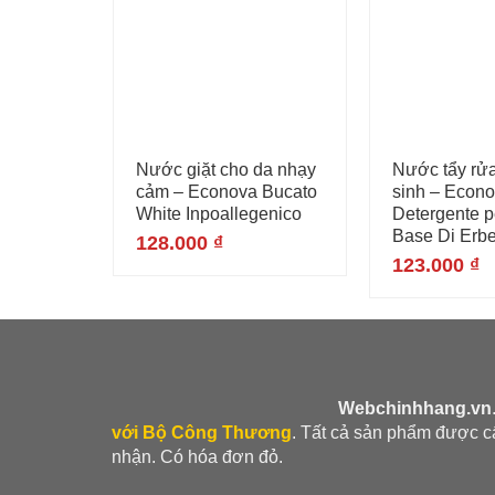
Nước giặt cho da nhạy
Nước tẩy rử
cảm – Econova Bucato
sinh – Econ
White Inpoallegenico
Detergente 
Base Di Erb
128.000
₫
123.000
₫
Webchinhhang.vn
với Bộ Công Thương
. Tất cả sản phẩm được 
nhận. Có hóa đơn đỏ.