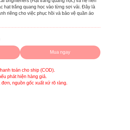
l brighteners (Hạt trắng quang học) và hệ nền
 các hạt trắng quang học vào từng sợi vải. Đây là
nh riêng cho việc phục hồi và bảo vệ quần áo
Mua ngay
thanh toán cho ship (COD).
nếu phát hiện hàng giả.
a đơn, nguồn gốc xuất xứ rõ ràng.