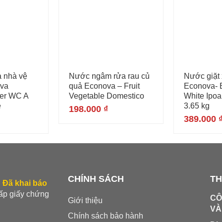
a nhà vệ
Nước ngâm rửa rau củ
Nước giặt 
ova
quả Econova – Fruit
Econova- B
per WC A
Vegetable Domestico
White Ipoa
e
3.65 kg
198.000
₫
389.000
CHÍNH SÁCH
TH
.
Đã khai báo
cấp giấy chứng
CÔ
Giới thiệu
VÀ
Chính sách bảo hành