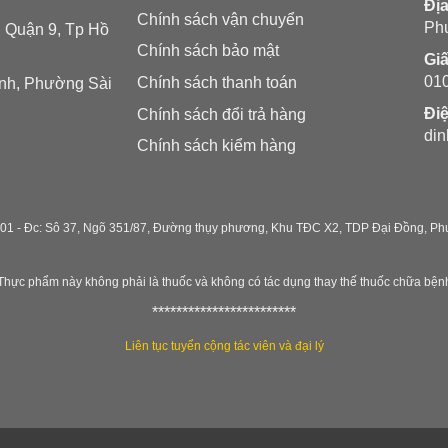
Địa
Chính sách vận chuyển
Ph
, Quận 9, Tp Hồ
Chính sách bảo mật
Gi
01
Chính sách thanh toán
inh, Phường Sài
Điệ
Chính sách đổi trả hàng
di
Chính sách kiểm hàng
01 -
Đc: Sô 37, Ngõ 351/87, Đường thụy phương, Khu TĐC X2, TDP Đại Đồng, Phư
Thực phẩm này không phải là thuốc và không có tác dụng thay thế thuốc chữa bện
************************
Liên tục tuyển cộng tác viên và đại lý