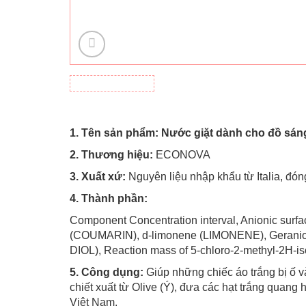
1. Tên sản phẩm:
Nước giặt dành cho đồ sán
2. Thương hiệu:
ECONOVA
3. Xuất xứ:
Nguyên liệu nhập khẩu từ Italia, đón
4. Thành phần:
Component Concentration interval, Anionic surfac
(COUMARIN), d-limonene (LIMONENE), Geraniol
DIOL), Reaction mass of 5-chloro-2-methyl-2H-isot
5. Công dụng:
Giúp những chiếc áo trắng bị ố v
chiết xuất từ ​​Olive (Ý), đưa các hạt trắng quan
Việt Nam.