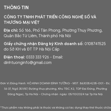
THÔNG TIN
CÔNG TY TNHH PHÁT TRIỂN CÔNG NGHỆ SỐ VÀ
THƯƠNG MẠI VIỆT
Địa chỉ:
Số 166, Phố Tân Phong, Phường Thụy Phương,
Quận Bắc Từ Liêm, Thành phố Hà Nội
Giấy chứng nhận Đăng ký Kinh doanh số
: 0108741525
do Sở KH và ĐT TP Hà Nội Cấp
Điện thoại
: 0333 333 926 - Email:
dinhtuonginfo@gmail.com
Đơn Vị Đồng Hành: HỘ KINH DOANH ĐÌNH TƯỞNG - MST: 8630354235-001 -
Đc:
Sô 37, Ngõ 351/87, Đường thụy phương, Khu TĐC X2, TDP Đại Đồng, Phường
Đông Ngạc, Tp Hà Nội - C
hứng nhận ngày: 05/10/2024 tại Tp Hà Nội.
"Thực phẩm này không phải là thuốc và không có tác dụng thay thế thuốc chữa