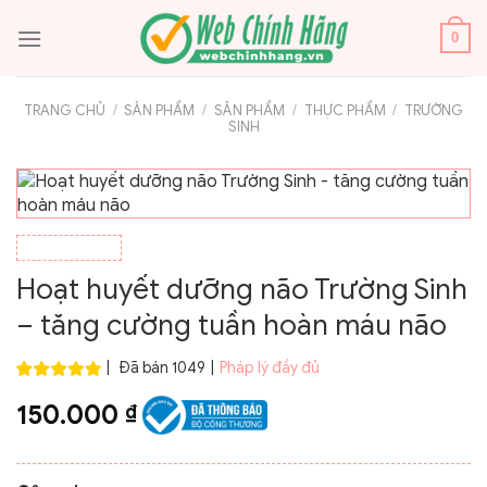
Bỏ
qua
0
nội
dung
TRANG CHỦ
/
SẢN PHẨM
/
SẢN PHẨM
/
THỰC PHẨM
/
TRƯỜNG
SINH
Hoạt huyết dưỡng não Trường Sinh
– tăng cường tuần hoàn máu não
|
Đã bán 1049
|
Pháp lý đầy đủ
150.000
₫