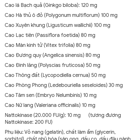
Cao lá Bạch quả (Ginkgo biloba): 120 mg
Cao Hà thủ ô đỏ (Polygonum multiflorum) 100 mg
Cao Xuyên khung (Ligusticum wallichii) 100 mg
Cao Lạc tiên (Passiflora foetida) 80 mg
Cao Màn kinh tử (Vitex trifolia) 80 mg
Cao Đương quy (Angelica sinensis) 80 mg
Cao Đinh lăng (Polyscias fruticosa) 50 mg
Cao Thông đất (Lycopodiella cernua) 50 mg
Cao Phòng Phong (Ledebouriella seseloides) 30 mg
Cao Tâm sen (Embryo Nelumbinis) 10 mg
Cao Nữ lang (Valeriana officinalis) 10 mg
Nattokinase (20.000 FU/g): 10 mg (tương đương
Nattokinase: 200 FU)
Phụ liệu: Vỏ nang (gelatin), chất làm ẩm (glycerin,
sorbitol), chất nhũ hóa (sáp ong, dầu cọ, dầu đậu nành,