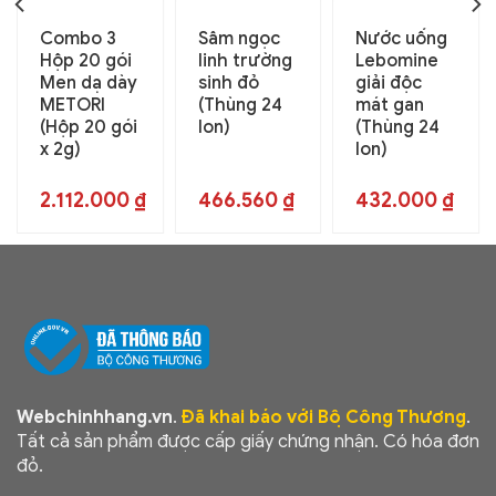
Combo 3
Sâm ngọc
Nước uống
Hộp 20 gói
linh trường
Lebomine
Men dạ dày
sinh đỏ
giải độc
METORI
(Thùng 24
mát gan
(Hộp 20 gói
lon)
(Thùng 24
x 2g)
lon)
2.112.000
₫
466.560
₫
432.000
₫
Webchinhhang.vn
.
Đã khai báo với Bộ Công Thương
.
Tất cả sản phẩm được cấp giấy chứng nhận. Có hóa đơn
đỏ.