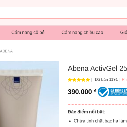
Cẩm nang cô bé
Cẩm nang chiều cao
Giớ
ABENA
Abena ActivGel 2
|
Đã bán 1191
|
Ph
390.000
₫
Đặc điểm nổi bật:
Chứa tinh chất bạc hà làm