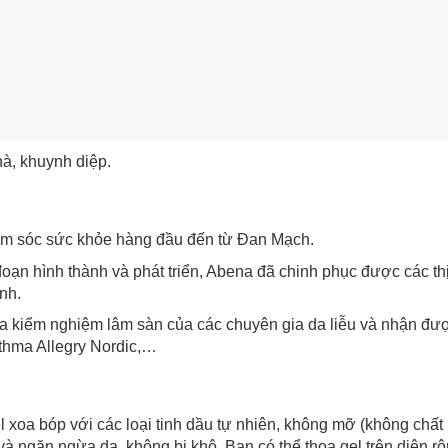
hà, khuynh diệp.
ăm sóc sức khỏe hàng đầu đến từ Đan Mạch.
 đoạn hình thành và phát triển, Abena đã chinh phục được các t
nh.
a kiểm nghiệm lâm sàn của các chuyên gia da liễu và nhận đượ
thma Allegry Nordic,…
 xoa bóp với các loại tinh dầu tự nhiên, không mỡ (không chất b
à ngăn ngừa da không bị khô. Bạn có thể thoa gel trên diện r