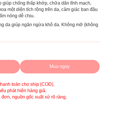
p giúp chống thấp khớp, chữa dãn tĩnh mạch,
oa một diện tích rộng trên da, cảm giác ban đầu
 ấm nóng dễ chịu.
ng da giúp ngăn ngừa khô da. Không mỡ (không
Mua ngay
thanh toán cho ship (COD).
nếu phát hiện hàng giả.
a đơn, nguồn gốc xuất xứ rõ ràng.