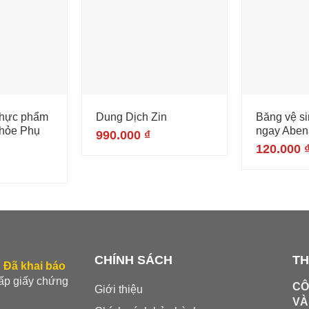
Thực phẩm
Dung Dịch Zin
Băng vệ s
khỏe Phụ
ngay Abena
990.000
₫
120.000
CHÍNH SÁCH
TH
.
Đã khai báo
cấp giấy chứng
CÔ
Giới thiệu
VÀ