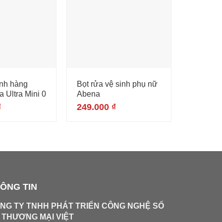
inh hàng
Bọt rửa vệ sinh phụ nữ
Dầu tắm
 Ultra Mini 0
Abena
– 250ml
₫
249.000
₫
289.00
ÔNG TIN
NG TY TNHH PHÁT TRIỂN CÔNG NGHỆ SỐ
 THƯƠNG MẠI VIỆT