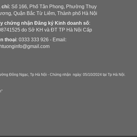
 chỉ:
Số 166, Phố Tân Phong, Phường Thụy
ương, Quận Bắc Từ Liêm, Thành phố Hà Nội
ấy chứng nhận Đăng ký Kinh doanh số
:
08741525 do Sở KH và ĐT TP Hà Nội Cấp
n thoại
: 0333 333 926 - Email:
nhtuonginfo@gmail.com
ờng Đông Ngạc, Tp Hà Nội - C
hứng nhận ngày: 05/10/2024 tại Tp Hà Nội.
h"