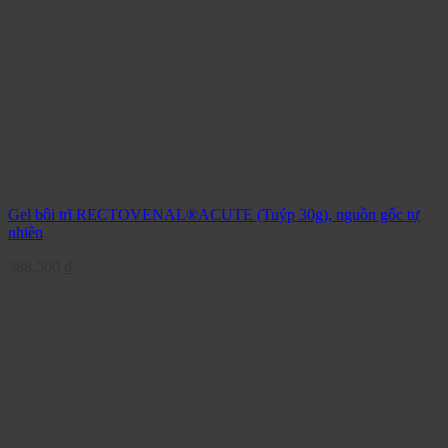
Gel bôi trĩ RECTOVENAL®ACUTE (Tuýp 30g), nguồn gốc tự
nhiên
388.500
₫