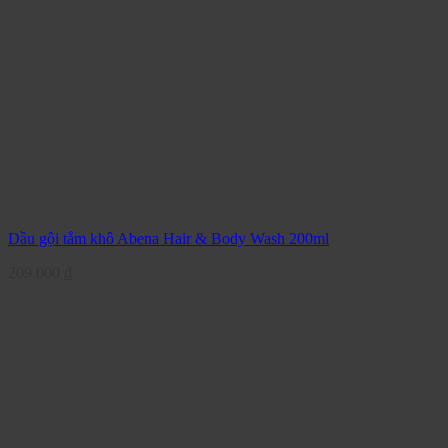
Dầu gội tắm khô Abena Hair & Body Wash 200ml
209.000
₫