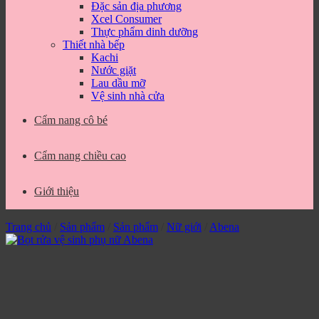
Đặc sản địa phương
Xcel Consumer
Thực phẩm dinh dưỡng
Thiết nhà bếp
Kachi
Nước giặt
Lau dầu mỡ
Vệ sinh nhà cửa
Cẩm nang cô bé
Cẩm nang chiều cao
Giới thiệu
Trang chủ
/
Sản phẩm
/
Sản phẩm
/
Nữ giới
/
Abena