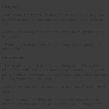
Công dụng:
– Diệt khuẩn, làm sạch và cân bằng độ axit cho vùng da nhạy cảm,
đặc biệt khử mùi hiệu quả trong ngày kinh nguyệt và sản dịch sau
sinh.
– Không gây khô rát, cung cấp nước, dưỡng ẩm và làm mềm vùng
da nhạy cảm.
– Được khuyên dùng vệ sinh vùng kín hàng ngày để phòng ngừa
viêm nhiễm.
Điểm nổi bật:
– Là sản phẩm duy nhất đạt được các chứng nhận: Chứng nhận an
toàn dị ứng da liễu Bắc Âu (Asthma Allergy Nordic), Chứng nhận
kiểm nghiệm da liễu Dermatologically Tested, Chứng nhận sinh thái
Bắc Âu (Nordic Swan Ecolabel).
– Dùng được hằng ngày cho mọi loại da nhạy cảm kể cả mẹ bầu và
sau sinh
– Sản phẩm hoàn toàn không màu, không mùi, không Paraben,
được khuyên dùng mỗi ngày, mang lại cảm giác nhẹ nhàng, thoải
mái.