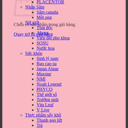
PLACENTOR
Nhân Sâm
Sâm canada
Mật ong
Nữ giới
Chưa có sản phẩm trong giỏ hàng.
Thải độc
Abena
Quay trở lại cửa hàng
Viên đặt phụ khoa
SOSU
Nước hoa
Sức khỏe
Sinh lý nam
Bao cao su
Japan Algae
Maxstar
NMI
Noah Legend
PHYCO
Thế giới số
Trường sinh
Vita Leaf
V Live
Thực phẩm sấy khô
Thanh gạo lứt
Trà