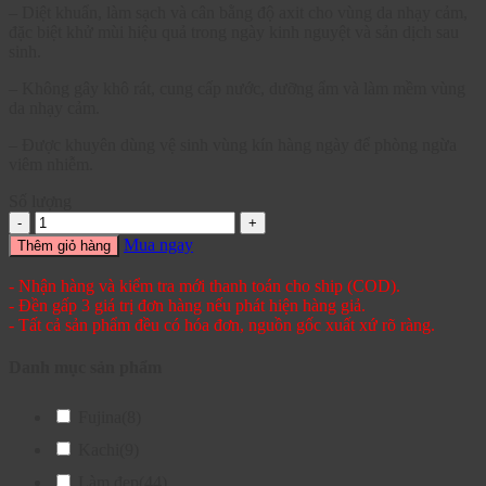
– Diệt khuẩn, làm sạch và cân bằng độ axit cho vùng da nhạy cảm,
đặc biệt khử mùi hiệu quả trong ngày kinh nguyệt và sản dịch sau
sinh.
– Không gây khô rát, cung cấp nước, dưỡng ẩm và làm mềm vùng
da nhạy cảm.
– Được khuyên dùng vệ sinh vùng kín hàng ngày để phòng ngừa
viêm nhiễm.
Số lượng
Mua ngay
Thêm giỏ hàng
- Nhận hàng và kiểm tra mới thanh toán cho ship (COD).
- Đền gấp 3 giá trị đơn hàng nếu phát hiện hàng giả.
- Tất cả sản phẩm đều có hóa đơn, nguồn gốc xuất xứ rõ ràng.
Danh mục sản phẩm
Fujina
(8)
Kachi
(9)
Làm đẹp
(44)