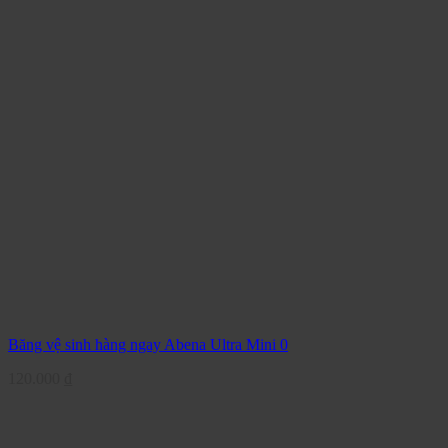
Băng vệ sinh hàng ngay Abena Ultra Mini 0
120.000
₫