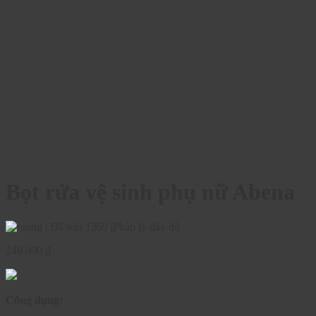
Bọt rửa vệ sinh phụ nữ Abena
|
Đã bán 1369
|
Pháp lý đầy đủ
249.000
₫
Công dụng: