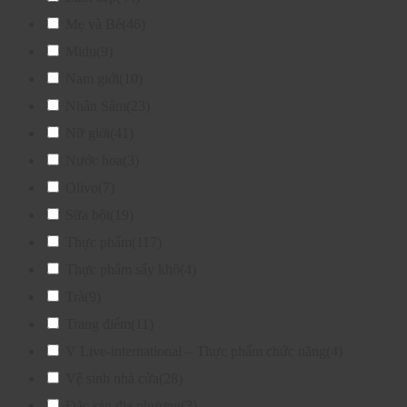
Mẹ và Bé
(46)
Midu
(9)
Nam giới
(10)
Nhân Sâm
(23)
Nữ giới
(41)
Nước hoa
(3)
Olivo
(7)
Sữa bột
(19)
Thực phẩm
(117)
Thực phẩm sấy khô
(4)
Trà
(9)
Trang điểm
(11)
V Live-international – Thực phẩm chức năng
(4)
Vệ sinh nhà cửa
(28)
Đặc sản địa phương
(3)