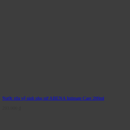
Nước rửa vệ sinh phụ nữ ABENA Intimate Care 200ml
293.000
₫