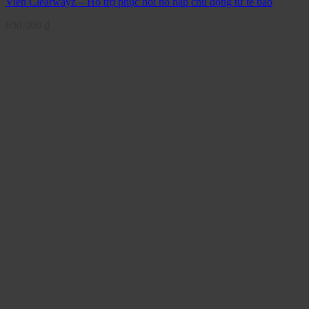
Viên Clearwayz – Hỗ trợ phục hồi hô hấp chủ động từ tế bào
690.000
₫