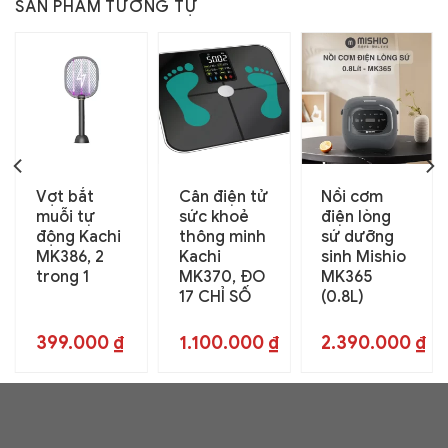
SẢN PHẨM TƯƠNG TỰ
Vợt bắt
Cân điện tử
Nồi cơm
muỗi tự
sức khoẻ
điện lòng
động Kachi
thông minh
sứ dưỡng
MK386, 2
Kachi
sinh Mishio
trong 1
MK370, ĐO
MK365
17 CHỈ SỐ
(0.8L)
399.000
₫
1.100.000
₫
2.390.000
₫