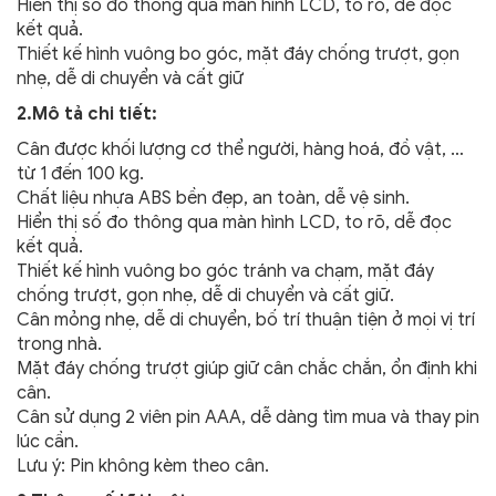
Hiển thị số đo thông qua màn hình LCD, to rõ, dễ đọc
kết quả.
Thiết kế hình vuông bo góc, mặt đáy chống trượt, gọn
nhẹ, dễ di chuyển và cất giữ
2.Mô tả chi tiết:
Cân được khối lượng cơ thể người, hàng hoá, đồ vật, …
từ 1 đến 100 kg.
Chất liệu nhựa ABS bền đẹp, an toàn, dễ vệ sinh.
Hiển thị số đo thông qua màn hình LCD, to rõ, dễ đọc
kết quả.
Thiết kế hình vuông bo góc tránh va chạm, mặt đáy
chống trượt, gọn nhẹ, dễ di chuyển và cất giữ.
Cân mỏng nhẹ, dễ di chuyển, bố trí thuận tiện ở mọi vị trí
trong nhà.
Mặt đáy chống trượt giúp giữ cân chắc chắn, ổn định khi
cân.
Cân sử dụng 2 viên pin AAA, dễ dàng tìm mua và thay pin
lúc cần.
Lưu ý: Pin không kèm theo cân.