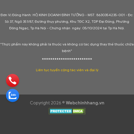
Đơn Vị Đồng Hành: HỘ KINH DOANH ĐÌNH TƯỞNG - MST: 8630354235-001 -
Đc:
Sô 37, Ngõ 351/87, Đường thụy phương, Khu TĐC X2, TDP Đại Đồng, Phường
Đông Ngạc, Tp Hà Nội - C
hứng nhận ngày: 05/10/2024 tại Tp Hà Nội.
"Thực phẩm này không phải là thuốc và không có tác dụng thay thế thuốc chữa
bệnh"
************************
Liên tục tuyển cộng tác viên và đại lý
Copyright 2026 ©
Webchinhhang.vn