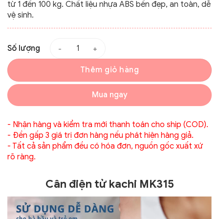
từ 1 đến 100 kg. Chất liệu nhựa ABS bền đẹp, an toàn, dễ
vệ sinh.
Số lượng
Thêm giỏ hàng
Mua ngay
- Nhận hàng và kiểm tra mới thanh toán cho ship (COD).
- Đền gấp 3 giá trị đơn hàng nếu phát hiện hàng giả.
- Tất cả sản phẩm đều có hóa đơn, nguồn gốc xuất xứ
rõ ràng.
Cân điện tử kachi MK315