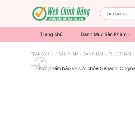
Bỏ
qua
Tìm
kiếm:
nội
dung
Trang chủ
Danh Mục Sản Phẩm
TRANG CHỦ
/
SẢN PHẨM
/
SẢN PHẨM
/
THỰC PHẨM
/