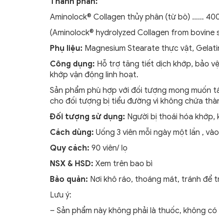
Thành phần:
Aminolock® Collagen thủy phân (từ bò) …… 4
(Aminolock® hydrolyzed Collagen from bovine 
Phụ liệu:
Magnesium Stearate thực vật, Gelati
Công dụng:
Hỗ trợ tăng tiết dịch khớp, bảo v
khớp vận động linh hoạt.
Sản phẩm phù hợp với đối tượng mong muốn tái 
cho đối tượng bị tiểu đường vì không chứa t
Đối tượng sử dụng:
Người bị thoái hóa khớp,
Cách dùng:
Uống 3 viên mỗi ngày một lần , vào
Quy cách:
90 viên/ lọ
NSX & HSD:
Xem trên bao bì
Bảo quản:
Nơi khô ráo, thoáng mát, tránh để t
Lưu ý:
– Sản phẩm này không phải là thuốc, không có