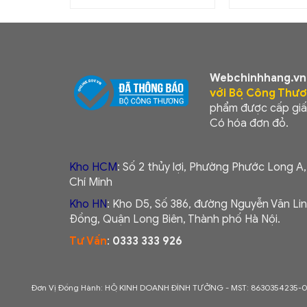
Webchinhhang.vn
với Bộ Công Thư
phẩm được cấp giấ
Có hóa đơn đỏ.
Kho HCM
: Số 2 thủy lợi, Phường Phước Long A
Chí Minh
Kho HN
: Kho D5, Số 386, đường Nguyễn Văn Lin
Đồng, Quận Long Biên, Thành phố Hà Nội.
Tư Vấn
:
0333 333 926
Đơn Vị Đồng Hành: HỘ KINH DOANH ĐÌNH TƯỞNG - MST: 8630354235-