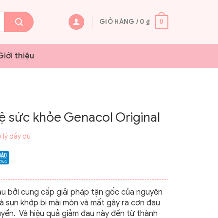
GIỎ HÀNG /
0
₫
0
Giới thiệu
 sức khỏe Genacol Original
 lý đầy đủ
u bởi cung cấp giải pháp tận gốc của nguyên
là sụn khớp bị mài mòn và mất gây ra cơn đau
huyển. Và hiệu quả giảm đau này đến từ thành