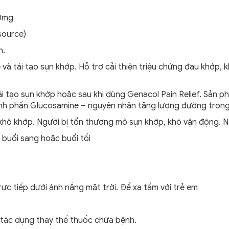
00mg
source)
n.
ệ và tái tạo sụn khớp. Hỗ trợ cải thiện triệu chứng đau khớp,
tạo sụn khớp hoặc sau khi dùng Genacol Pain Relief. Sản ph
hành phần Glucosamine – nguyên nhân tăng lượng đường tron
 khô khớp. Người bị tổn thương mô sụn khớp, khó vận động. Ng
 buổi sang hoặc buổi tối
rực tiếp dưới ánh nắng mặt trời. Để xa tầm với trẻ em
 tác dụng thay thế thuốc chữa bệnh.