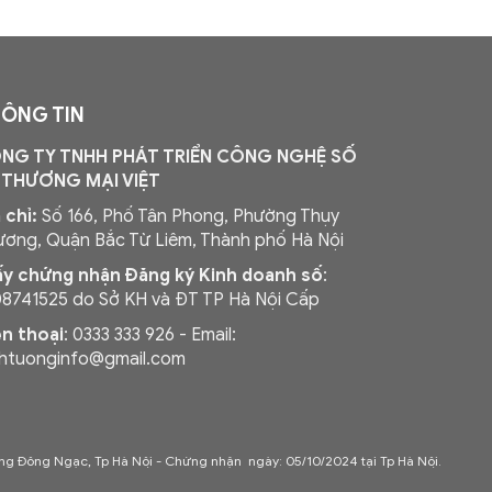
ÔNG TIN
NG TY TNHH PHÁT TRIỂN CÔNG NGHỆ SỐ
 THƯƠNG MẠI VIỆT
 chỉ:
Số 166, Phố Tân Phong, Phường Thụy
ơng, Quận Bắc Từ Liêm, Thành phố Hà Nội
ấy chứng nhận Đăng ký Kinh doanh số
:
08741525 do Sở KH và ĐT TP Hà Nội Cấp
ện thoại
: 0333 333 926 - Email:
nhtuonginfo@gmail.com
ng Đông Ngạc, Tp Hà Nội - C
hứng nhận ngày: 05/10/2024 tại Tp Hà Nội.