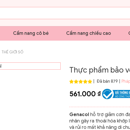
Cẩm nang cô bé
Cẩm nang chiều cao
THẾ GIỚI SỐ
Thực phẩm bảo vệ
|
Đã bán 879
|
Pháp
561.000
₫
Genacol
hỗ trợ giảm cơn đa
nhân gây ra thoái hóa khớp 
và rủi ro mất khả năng di c