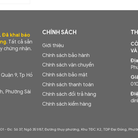
CHÍNH SÁCH
TH
.
Đã khai báo
ơng
. Tất cả sản
CÔ
Giới thiệu
y chứng nhận.
VÀ
Chính sách bảo hành
Địa
Chính sách vận chuyển
Phư
Chính sách bảo mật
, Quận 9, Tp Hồ
Gi
01
Chính sách thanh toán
h, Phường Sài
Đi
Chính sách đổi trả hàng
di
Chính sách kiểm hàng
001 -
Đc: Sô 37, Ngõ 351/87, Đường thụy phương, Khu TĐC X2, TDP Đại Đồng, Phườ