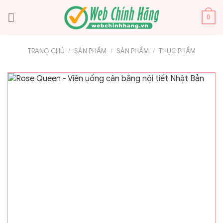
Bỏ
qua
0
nội
dung
TRANG CHỦ
/
SẢN PHẨM
/
SẢN PHẨM
/
THỰC PHẨM