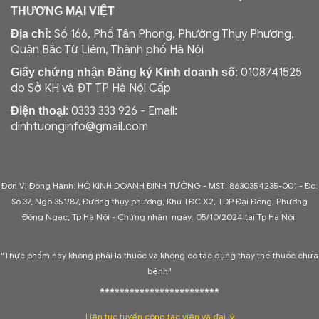
THƯƠNG MẠI VIỆT
Số 166, Phố Tân Phong, Phường Thụy Phương,
Địa chỉ:
Quận Bắc Từ Liêm, Thành phố Hà Nội
: 0108741525
Giấy chứng nhận Đăng ký Kinh doanh số
do Sở KH và ĐT TP Hà Nội Cấp
: 0333 333 926 - Email:
Điện thoại
dinhtuonginfo@gmail.com
Đơn Vị Đồng Hành: HỘ KINH DOANH ĐÌNH TƯỞNG - MST: 8630354235-001 -
Đc:
Sô 37, Ngõ 351/87, Đường thụy phương, Khu TĐC X2, TDP Đại Đồng, Phường
Đông Ngạc, Tp Hà Nội - C
hứng nhận ngày: 05/10/2024 tại Tp Hà Nội.
"Thực phẩm này không phải là thuốc và không có tác dụng thay thế thuốc chữa
bệnh"
************************
Liên tục tuyển cộng tác viên và đại lý