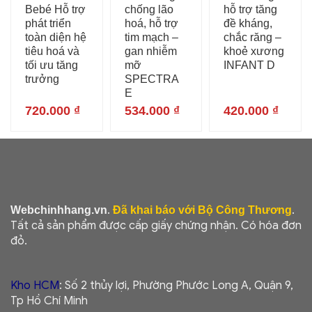
Bebé Hỗ trợ
chống lão
hỗ trợ tăng
phát triển
hoá, hỗ trợ
đề kháng,
toàn diện hệ
tim mạch –
chắc răng –
tiêu hoá và
gan nhiễm
khoẻ xương
tối ưu tăng
mỡ
INFANT D
trưởng
SPECTRA
E
720.000
₫
534.000
₫
420.000
₫
.
.
Webchinhhang.vn
Đã khai báo với Bộ Công Thương
Tất cả sản phẩm được cấp giấy chứng nhận. Có hóa đơn
đỏ.
Kho HCM
: Số 2 thủy lợi, Phường Phước Long A, Quận 9,
Tp Hồ Chí Minh