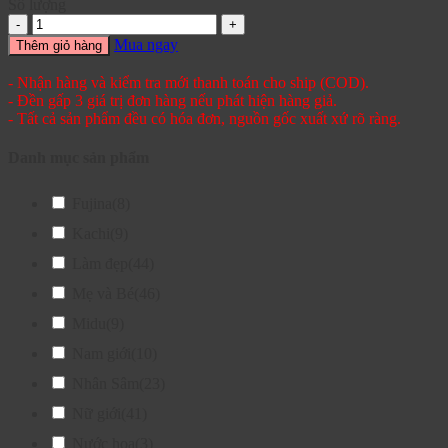
Số lượng
Mua ngay
Thêm giỏ hàng
- Nhận hàng và kiểm tra mới thanh toán cho ship (COD).
- Đền gấp 3 giá trị đơn hàng nếu phát hiện hàng giả.
- Tất cả sản phẩm đều có hóa đơn, nguồn gốc xuất xứ rõ ràng.
Danh mục sản phẩm
Fujina
(8)
Kachi
(9)
Làm đẹp
(44)
Mẹ và Bé
(46)
Midu
(9)
Nam giới
(10)
Nhân Sâm
(23)
Nữ giới
(41)
Nước hoa
(3)