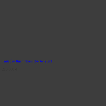
Tinh dầu thiên nhiên cho bé 25ml
210.000
₫