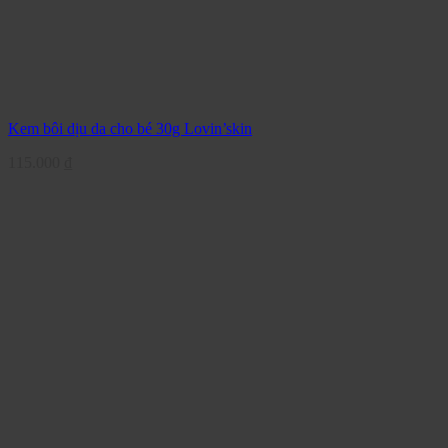
Kem bôi dịu da cho bé 30g Lovin’skin
115.000
₫