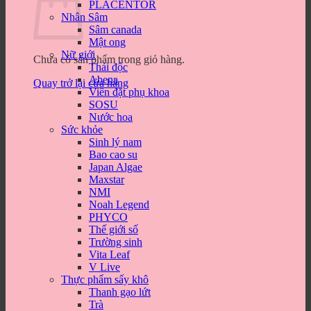
PLACENTOR
Nhân Sâm
Sâm canada
Mật ong
Nữ giới
Chưa có sản phẩm trong giỏ hàng.
Thải độc
Abena
Quay trở lại cửa hàng
Viên đặt phụ khoa
SOSU
Nước hoa
Sức khỏe
Sinh lý nam
Bao cao su
Japan Algae
Maxstar
NMI
Noah Legend
PHYCO
Thế giới số
Trường sinh
Vita Leaf
V Live
Thực phẩm sấy khô
Thanh gạo lứt
Trà