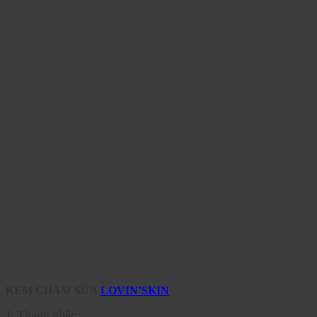
KEM CHÀM SỮA
LOVIN’SKIN
1. Thành phần: