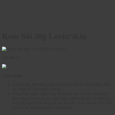
Kem bôi 30g Lovin’skin
|
Đã bán 1239
|
Pháp lý đầy đủ
250.000
₫
Công dụng:
Dưỡng ẩm, làm mềm, làm dịu mát da khi bị: chàm sữa, viêm
da, sưng đỏ, khô ngứa, nứt nẻ…
Góp phần: ngăn ngừa hình thành lớp vảy trên da, cải thiện
tình trạng: bong tróc da, ngứa ngáy, khó chịu khi bị viêm da,
thúc đẩy quá trình tái tạo tế bào da mới, phục hồi da bị hư tổn,
cho làn da mềm mại, khoẻ mạnh hơn.