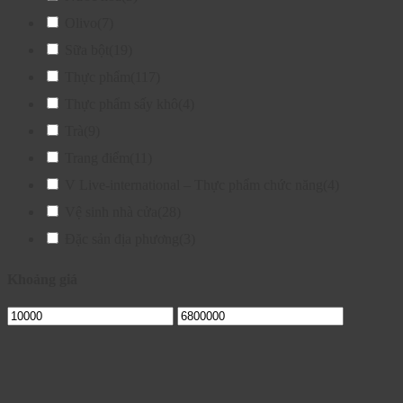
Olivo
(7)
Sữa bột
(19)
Thực phẩm
(117)
Thực phẩm sấy khô
(4)
Trà
(9)
Trang điểm
(11)
V Live-international – Thực phẩm chức năng
(4)
Vệ sinh nhà cửa
(28)
Đặc sản địa phương
(3)
Khoảng giá