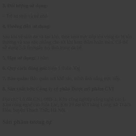
3. Đối tượng sử dụng:
– Trẻ sơ sinh và trẻ nhỏ
4. Hướng dẫn sử dụng:
Sau khi vệ sinh da và lau khô, thoa kem trực tiếp lên vùng da bị tổn
thương và xoa nhẹ nhàng cho tới khi kem thấm hoàn toàn. Có thể
sử dụng 3-5 lần/ngày tuỳ tình trạng da bé.
5
.
Hạn sử dụng:
3 năm
6. Quy cách đóng gói:
Hộp 1 Tube 30g
7. Bảo quản:
Bảo quản nơi khô ráo, tránh ánh nắng trực tiếp.
8. Sản xuất bởi:
Công ty cổ phần Dược mỹ phẩm CVI
Địa chỉ:
Lô đất CN1-08B-3- Khu công nghiệp công nghệ cao 1-
Khu công nghệ cao Hòa Lạc, Km 29 đại lộ Thăng Long, xã Thạch
Hòa, huyện Thạch Thất, Hà Nội.
Sản phẩm tương tự