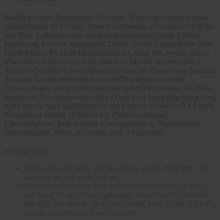
Purified water, Petrolatum, Glycerin, Butyrospermum parkii
(Shea) Butter (Bơ Shea), Persea Gratissima (Avocado) Oil (Dầu
quả Bơ), Xylitylglucosie (and) Anhydroxylitol (and) Xylitol,
Panthenol, Prunus Amygdalus Dulcis (Sweet Almond) Oil (Dầu
Hạnh Nhân), PEG-40 Hydrogenated Castor Oil, Avena Sativa
(Oat) Kernel Extract (Chiết xuất Yến Mạch), Hydroxyethyl
Acrylate/Sodium Acryloyldimethyl Taurate Copolymer, Sodium
Acrylate/Acryloyldimethyltaurate/Dimethylacrylamide
Crosspolymer (and) Isohexadecane (and) Polysorbate 60, Beta-
Sitosterol, Tetrahydrocurcumin (Tinh chất nghệ ứng dụng công
nghệ nano), Aloe barbadensis Leaf Extract (Chiết xuất Lô Hội),
Tocopheryl acetate (Vitamin E), Phenoxyethanol,
Ethoxydiglycol, Polyacrylate Crosspolymer-6, Dipotassium
Glycyrrhizate, Silver, o-Cymen-5-ol, Fragrance.
2. Công dụng:
Dưỡng ẩm, làm mềm, làm dịu mát da khi bị: chàm sữa, viêm
da, sưng đỏ, khô ngứa, nứt nẻ…
Góp phần: ngăn ngừa hình thành lớp vảy trên da, cải thiện
tình trạng: bong tróc da, ngứa ngáy, khó chịu khi bị viêm da,
thúc đẩy quá trình tái tạo tế bào da mới, phục hồi da bị hư tổn,
cho làn da mềm mại, khoẻ mạnh hơn.