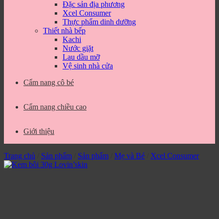
Đặc sản địa phương
Xcel Consumer
Thực phẩm dinh dưỡng
Thiết nhà bếp
Kachi
Nước giặt
Lau dầu mỡ
Vệ sinh nhà cửa
Cẩm nang cô bé
Cẩm nang chiều cao
Giới thiệu
Trang chủ
/
Sản phẩm
/
Sản phẩm
/
Mẹ và Bé
/
Xcel Consumer