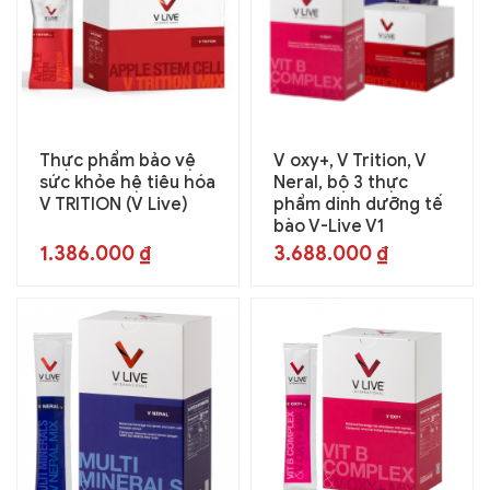
Thực phẩm bảo vệ
V oxy+, V Trition, V
sức khỏe hệ tiêu hóa
Neral, bộ 3 thực
V TRITION (V Live)
phẩm dinh dưỡng tế
bào V-Live V1
1.386.000
₫
3.688.000
₫