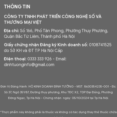
THÔNG TIN
CÔNG TY TNHH PHÁT TRIỂN CÔNG NGHỆ SỐ VÀ
THƯƠNG MẠI VIỆT
Địa chỉ:
Số 166, Phố Tân Phong, Phường Thụy Phương,
Quận Bắc Từ Liêm, Thành phố Hà Nội
Giấy chứng nhận Đăng ký Kinh doanh số
: 0108741525
do Sở KH và ĐT TP Hà Nội Cấp
Điện thoại
: 0333 333 926 - Email:
dinhtuonginfo@gmail.com
Đơn Vị Đồng Hành: HỘ KINH DOANH ĐÌNH TƯỞNG - MST: 8630354235-001 -
Đc:
Sô 37, Ngõ 351/87, Đường thụy phương, Khu TĐC X2, TDP Đại Đồng, Phường
Đông Ngạc, Tp Hà Nội - C
hứng nhận ngày: 05/10/2024 tại Tp Hà Nội.
"Thực phẩm này không phải là thuốc và không có tác dụng thay thế thuốc chữa