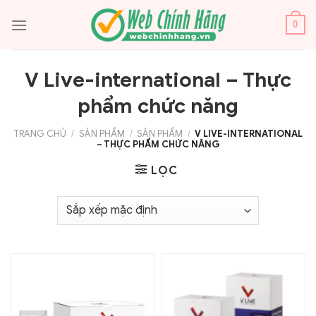
Bỏ
qua
0
nội
dung
V Live-international – Thực
phẩm chức năng
TRANG CHỦ
/
SẢN PHẨM
/
SẢN PHẨM
/
V LIVE-INTERNATIONAL
– THỰC PHẨM CHỨC NĂNG
LỌC