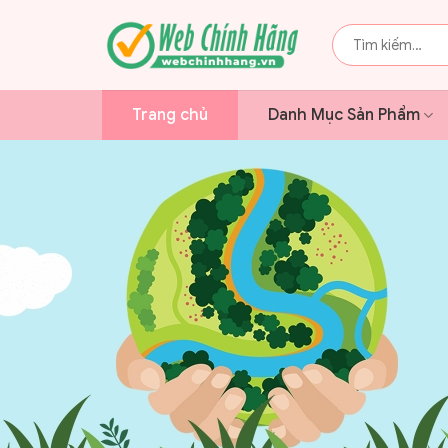
Bỏ
qua
Tìm
kiếm:
nội
dung
Trang chủ
Danh Mục Sản Phẩm