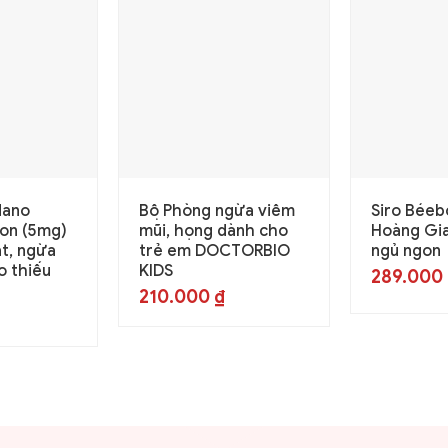
Nano
Bộ Phòng ngừa viêm
Siro Béeb
ron (5mg)
mũi, họng dành cho
Hoàng Gia
ắt, ngừa
trẻ em DOCTORBIO
ngủ ngon
o thiếu
KIDS
289.000
210.000
₫