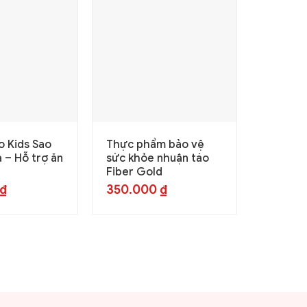
o Kids Sao
Thực phẩm bảo vệ
Thực p
 – Hỗ trợ ăn
sức khỏe nhuận táo
sức khỏ
Fiber Gold
New Bio
₫
350.000
₫
350.0