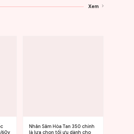
Xem
ốc
Nhân Sâm Hòa Tan 350 chính
Viên Ng
H/60v
là lựa chọn tối ưu dành cho
Pill hộp