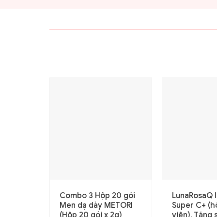
Combo 3 Hộp 20 gói
LunaRosaQ 
Men dạ dày METORI
Super C+ (h
(Hộp 20 gói x 2g)
viên), Tăng 