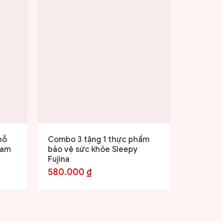
hỗ
Combo 3 tặng 1 thực phẩm
Viên uố
nam
bảo vệ sức khỏe Sleepy
đường h
Fujina
(Hộp 12
580.000
₫
880.0