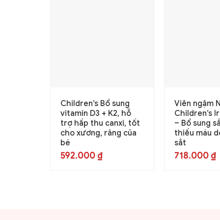
Children’s Bổ sung
Viên ngậm 
vitamin D3 + K2, hỗ
Children’s I
trợ hấp thu canxi, tốt
– Bổ sung s
cho xương, răng của
thiếu máu d
bé
sắt
592.000
₫
718.000
₫