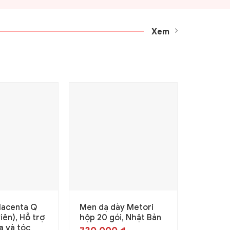
Xem
lacenta Q
Men dạ dày Metori
Viên na
iên), Hỗ trợ
hộp 20 gói, Nhật Bản
Fucoida
a và tóc
viên – 