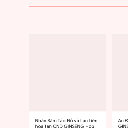
Nhân Sâm Táo Đỏ và Lạc tiên
An 
hoà tan CND GINSENG Hộp
GINS