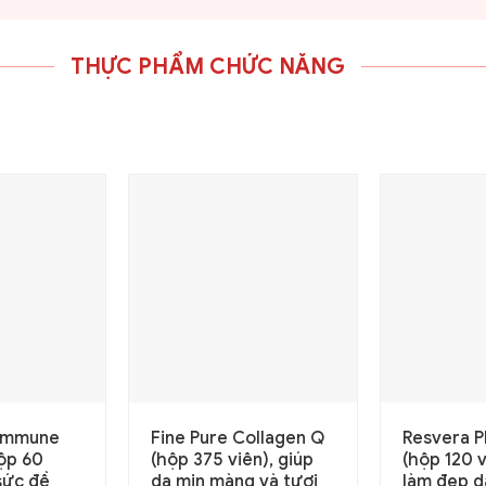
THỰC PHẨM CHỨC NĂNG
Immune
Fine Pure Collagen Q
Resvera P
ộp 60
(hộp 375 viên), giúp
(hộp 120 v
sức đề
da mịn màng và tươi
làm đẹp d