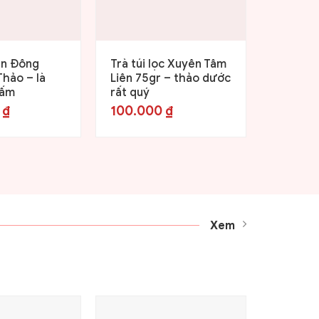
an Đông
Trà túi lọc Xuyên Tâm
Trà tam
Thảo – là
Liên 75gr – thảo dước
Đông tr
nấm
rất quý
Kết hợp
0
₫
100.000
₫
145.0
Xem