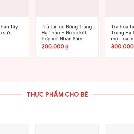
Nhan Tây
Trà túi lọc Đông Trùng
Trà hòa t
o sức
Hạ Thảo – Được kết
Trùng Hạ 
hợp với Nhân Sâm
một loại 
200.000
₫
300.00
THỰC PHẨM CHO BÉ