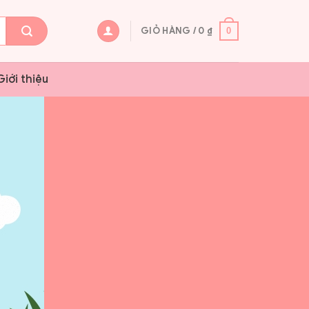
GIỎ HÀNG /
0
₫
0
Giới thiệu